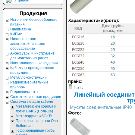
Продукция
Источники бесперебойного
Характеристики(фото):
питания
Пневматика
КИПиА
Низковольтное
электротехническое
оборудование
Аксессуары и инструмент
для монтажных работ
Инсталляционные изделия
Кабельно-проводниковая
продукция
Металлоконструкции
прайс:
Радиоизмерительные
приборы
1.xls
Радиоэлементы
Линейный соединит
Светотехническая продукция
тр
Системы укладки кабеля
Металичиские короба и
Муфты соединительные IP40
лотки BAKS (Польша)
Фото:
Металорукав «SСаТ»
Проволочные лотки Obo
Bettermann
Гофрированные трубы