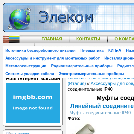
ГЛАВНАЯ
КОНТАКТЫ
О КОМП
СЕРТИФИКАТЫ
ОСТАТКИ НА СКЛАД
Источники бесперебойного питания
Пневматика
КИПиА
Низ
Аксессуары и инструмент для монтажных работ
Инсталляцион
Металлоконструкции
Радиоизмерительные приборы
Радиоэл
Системы укладки кабеля
Электроизмерительные приборы
Главная
//
Системы укладки ка
Наш інтернет-магазин
(Италия)
//
Аксессуары для сое
соединительные IP40
Муфты соед
Линейный соединител
Муфты соединительные IP40
Фото: