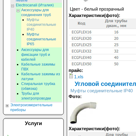
Netline
Eleсtrocanali (Италия)
Цвет - белый прозрачный
Аксессуары для
соединения труб
Характеристики(фото):
Муфты
соединительные
IP40
Муфты
соединительные
IP65
Аксессуары для
фиксации труб и
кабелей
Кабельные зажимы
ПВХ
прайс:
Кабельные зажимы из
1.xls
латуни
Угловой соединител
Спиральная трубка
(обвязка)
Муфты соединительные IP40
Трубы для
Фото:
электропроводки
Электроизмерительные
приборы
Услуги
Характеристики(фото):