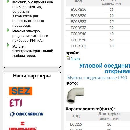
Монтаж
,
обслуживание
приборов
КИПиА
,
устройств
автоматизации
производственных
процессов.
Ремонт
электро-,
радиоизмерительных
приборов, КИПиА.
Услуги
электроизмерительной
прайс:
лаборатории.
1.xls
Угловой соедини
открыва
Наши партнеры
Муфты соединительные IP40
Фото:
Характеристики(фото):